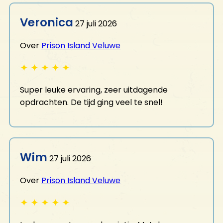
CONTACT
Veronica
27 juli 2026
Neem contact op
Over
Prison Island Veluwe
Openingstijden
FAQ
✦
✦
✦
✦
✦
Vacatures
Super leuke ervaring, zeer uitdagende
opdrachten. De tijd ging veel te snel!
Wim
27 juli 2026
Over
Prison Island Veluwe
✦
✦
✦
✦
✦