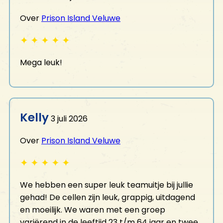
Over
Prison Island Veluwe
✦
✦
✦
✦
✦
Mega leuk!
Kelly
3 juli 2026
Over
Prison Island Veluwe
✦
✦
✦
✦
✦
We hebben een super leuk teamuitje bij jullie
gehad! De cellen zijn leuk, grappig, uitdagend
en moeilijk. We waren met een groep
variërend in de leeftijd 23 t/m 64 jaar en twee