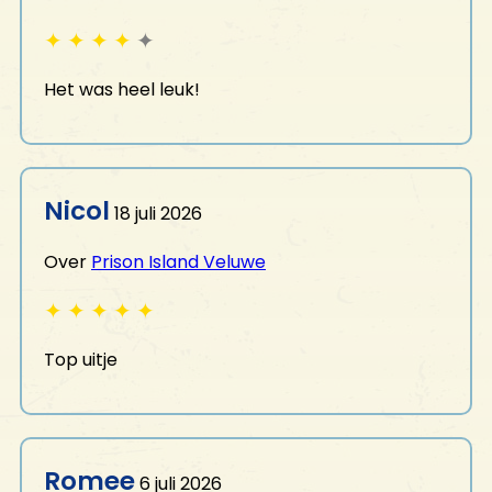
✦
✦
✦
✦
✦
Het was heel leuk!
Nicol
18 juli 2026
Over
Prison Island Veluwe
✦
✦
✦
✦
✦
Top uitje
Romee
6 juli 2026