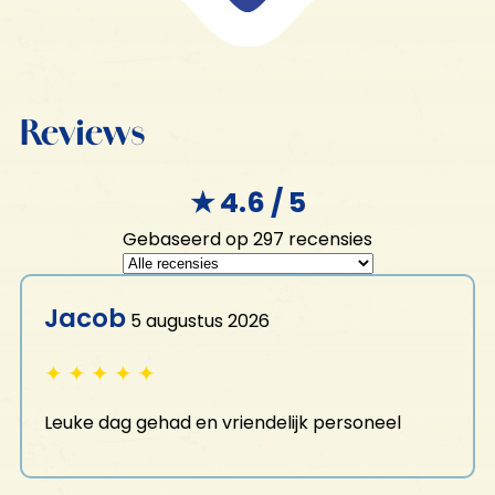
KROONGEHEIM
Reviews
Cadeaubon
Horeca
★ 4.6 / 5
Activiteiten
Gebaseerd op 297 recensies
Prison Island Veluwe
VOOR WIE?
Glow Minigolf
Jacob
E-chopper
5 augustus 2026
Familie-uitje
MINI Cooper tour
Vrijgezellenfeest voor hem
✦
✦
✦
✦
✦
Klootschieten
Vrijgezellenfeest voor haar
Boogschieten & Luchtbuksschieten
Vriendenuitje
Leuke dag gehad en vriendelijk personeel
Bedrijfsuitje