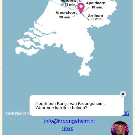
✕
Hoi, ik ben Karlijn van Kroongeheim.
Waarmee kan ik je helpen?
Garderenseweg 136 - 3888 LD Uddel -
085-7600906
-
info@kroongeheim.nl
Links