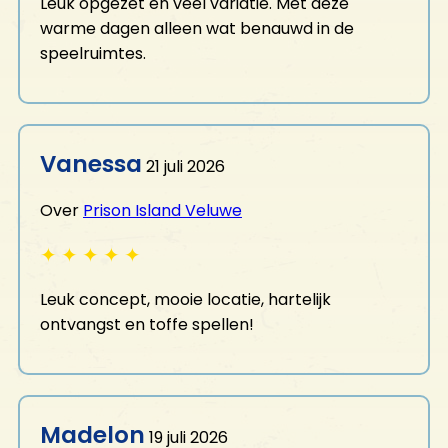
Leuk opgezet en veel variatie. Met deze
warme dagen alleen wat benauwd in de
speelruimtes.
Vanessa
21 juli 2026
Over
Prison Island Veluwe
✦
✦
✦
✦
✦
Leuk concept, mooie locatie, hartelijk
ontvangst en toffe spellen!
Madelon
19 juli 2026