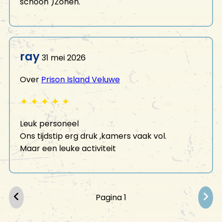
schoon )Zonen.
ray
31 mei 2026
Over
Prison Island Veluwe
✦
✦
✦
✦
✦
Leuk personeel
Ons tijdstip erg druk ,kamers vaak vol.
Maar een leuke activiteit
Pagina 1