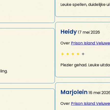
Leuke spellen, duidelijke
ACTIVITEITEN
Prison Island Veluwe
Heidy
Glow Minigolf
17 mei 2026
E-chopper
MINI Cooper tour
Over
Prison Island Veluwe
Klootschieten
✦
✦
✦
✦
✦
Boogschieten & Luchtbuksschieten
Plezier gehad. Leuke uitd
CONTACT
ling.
Neem contact op
Openingstijden
Marjolein
16 mei 202
FAQ
Vacatures
Over
Prison Island Veluwe