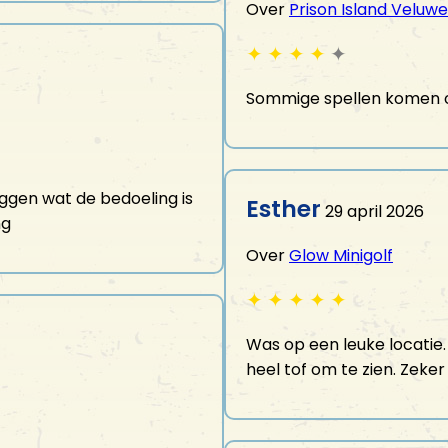
Over
Prison Island Veluwe
✦
✦
✦
✦
✦
Sommige spellen komen 
ggen wat de bedoeling is
Esther
29 april 2026
ng
Over
Glow Minigolf
✦
✦
✦
✦
✦
Was op een leuke locatie
heel tof om te zien. Zeke