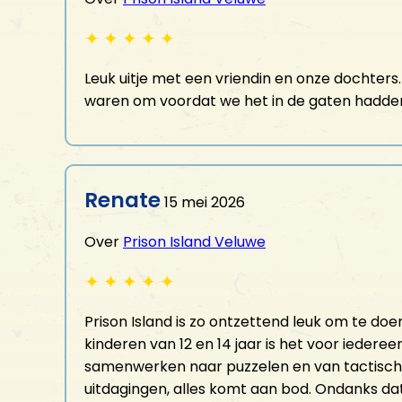
✦
✦
✦
✦
✦
Leuk uitje met een vriendin en onze dochters
waren om voordat we het in de gaten hadde
Renate
15 mei 2026
Over
Prison Island Veluwe
✦
✦
✦
✦
✦
Prison Island is zo ontzettend leuk om te doe
kinderen van 12 en 14 jaar is het voor iedere
samenwerken naar puzzelen en van tactisch 
uitdagingen, alles komt aan bod. Ondanks da