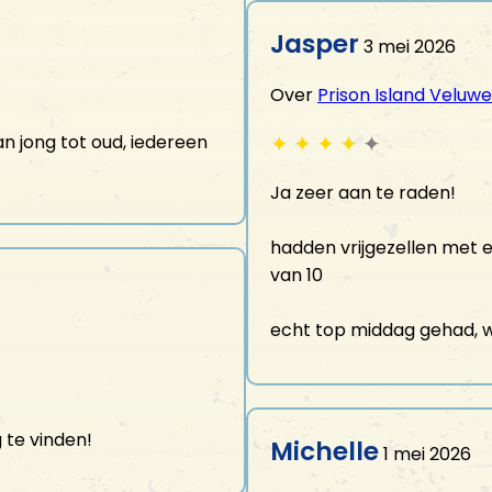
Jasper
3 mei 2026
Over
Prison Island Veluwe
✦
✦
✦
✦
✦
 jong tot oud, iedereen
Ja zeer aan te raden!
hadden vrijgezellen met 
van 10
echt top middag gehad, w
g te vinden!
Michelle
1 mei 2026