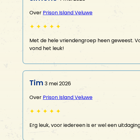
Over
Prison Island Veluwe
✦
✦
✦
✦
✦
Met de hele vriendengroep heen geweest. Van
vond het leuk!
Tim
3 mei 2026
Over
Prison Island Veluwe
✦
✦
✦
✦
✦
Erg leuk, voor iedereen is er wel een uitdagin