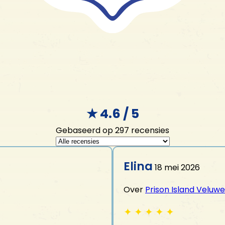
KROONGEHEIM
Cadeaubon
Horeca
Activiteiten
★ 4.6 / 5
Gebaseerd op 297 recensies
Prison Island Veluwe
VOOR WIE?
Glow Minigolf
E-chopper
Elina
Familie-uitje
18 mei 2026
MINI Cooper tour
Vrijgezellenfeest voor hem
Klootschieten
Over
Prison Island Veluwe
Vrijgezellenfeest voor haar
Boogschieten &
Vriendenuitje
Luchtbuksschieten
✦
✦
✦
✦
✦
Bedrijfsuitje