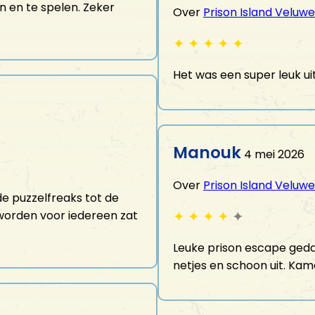
n en te spelen. Zeker
Over
Prison Island Veluwe
✦
✦
✦
✦
✦
Het was een super leuk uit
Manouk
4 mei 2026
Over
Prison Island Veluwe
e puzzelfreaks tot de
✦
✦
✦
✦
✦
worden voor iedereen zat
Leuke prison escape geda
netjes en schoon uit. Kam