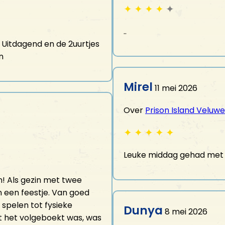
✦
✦
✦
✦
✦
..
. Uitdagend en de 2uurtjes
n
Mirel
11 mei 2026
Over
Prison Island Veluwe
✦
✦
✦
✦
✦
Leuke middag gehad met 
n! Als gezin met twee
en een feestje. Van goed
spelen tot fysieke
Dunya
8 mei 2026
t het volgeboekt was, was