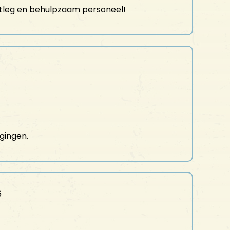
 uitleg en behulpzaam personeel!
agingen.
6