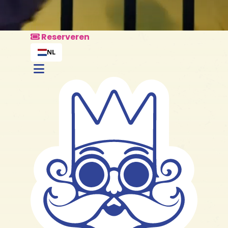
Reserveren
NL
Ontdek alle arrangem
Reserveren