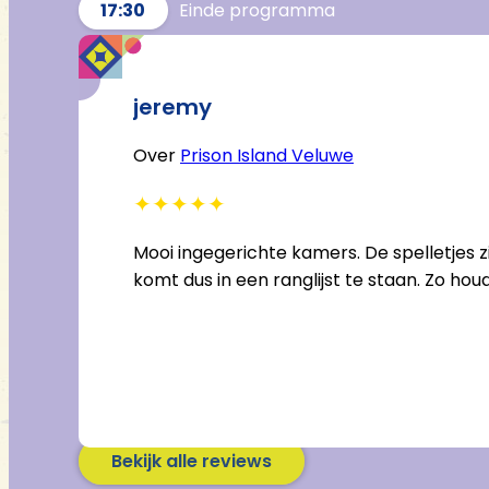
17:30
Einde programma
jeremy
14-04-2025
Over
Prison Island Veluwe
✦
✦
✦
✦
✦
. Wat een
Mooi ingegerichte kamers. De spelletjes z
feer. Een
komt dus in een ranglijst te staan. Zo houd
Bekijk alle reviews