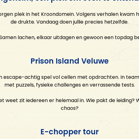
ACTIVITEITEN
borgen plek in het Kroondomein. Volgens verhalen kwam h
de drukte. Vandaag doen jullie precies hetzelfde.
Prison Island Veluwe
. Samen lachen, elkaar uitdagen en gewoon een topdag be
Glow Minigolf
E-chopper
MINI Cooper tour
Prison Island Veluwe
Klootschieten
Boogschieten & Luchtbuksschieten
en escape-achtig spel vol cellen met opdrachten. In teams 
met puzzels, fysieke challenges en verrassende tests.
CONTACT
 het weet zit iedereen er helemaal in. Wie pakt de leiding?
Neem contact op
chaos?
Openingstijden
FAQ
Vacatures
E-chopper tour