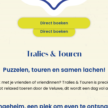
Direct boeken
KROONGEHEIM
Direct boeken
Cadeaubon
Horeca
Activiteiten
Tralies & Touren
Prison Island Veluwe
VOOR WIE?
Puzzelen, touren en samen lachen!
Glow Minigolf
E-chopper
Familie-uitje
MINI Cooper tour
 met je vrienden of vriendinnen? Tralies & Touren is preci
Vrijgezellenfeest voor hem
Klootschieten
t relaxed toeren door de Veluwe, dit wordt een dag vol ac
Vrijgezellenfeest voor haar
Boogschieten &
Vriendenuitje
Luchtbuksschieten
Bedrijfsuitje
ngeheim, een plek om even te ontsn