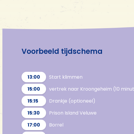
Voorbeeld tijdschema
13:00
Start klimmen
15:00
vertrek naar Kroongeheim (10 minut
15:15
Drankje (optioneel)
15:30
Prison Island Veluwe
17:00
Borrel