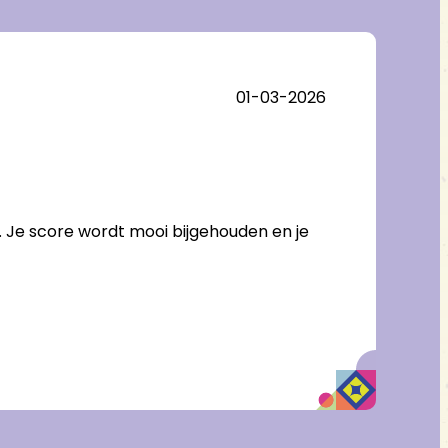
Erica
01-03-2026
Over
Prison 
✦
✦
✦
✦
t. Je score wordt mooi bijgehouden en je
Leuke uitdag